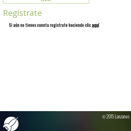
Regístrate
Si aún no tienes cuenta registrate haciendo clic
aquí
© 2015 Lanzanos