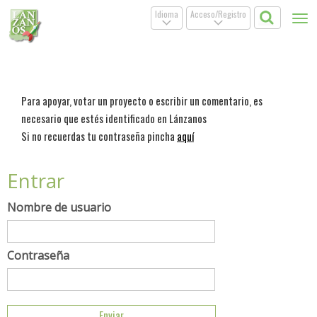
Idioma
Acceso/Registro
Tog
.
.
nav
Para apoyar, votar un proyecto o escribir un comentario, es
necesario que estés identificado en Lánzanos
Si no recuerdas tu contraseña pincha
aquí
Entrar
Nombre de usuario
Contraseña