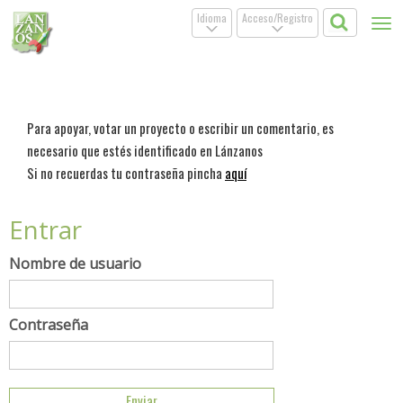
Idioma
Acceso/Registro
Tog
.
.
nav
Para apoyar, votar un proyecto o escribir un comentario, es
necesario que estés identificado en Lánzanos
Si no recuerdas tu contraseña pincha
aquí
Entrar
Nombre de usuario
Contraseña