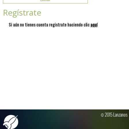
Regístrate
Si aún no tienes cuenta registrate haciendo clic
aquí
© 2015 Lanzanos