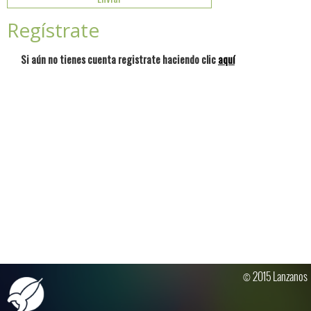
Regístrate
Si aún no tienes cuenta registrate haciendo clic
aquí
© 2015 Lanzanos