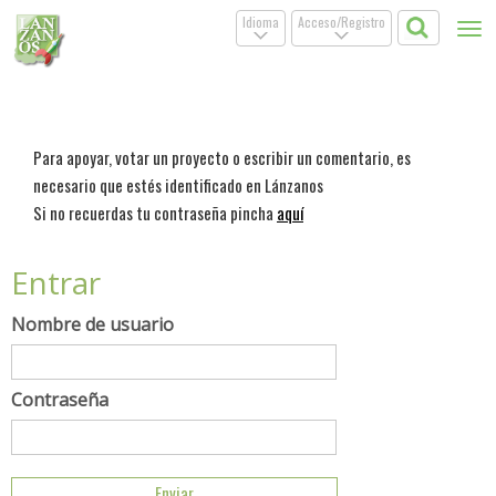
Idioma
Acceso/Registro
Tog
.
.
nav
Para apoyar, votar un proyecto o escribir un comentario, es
necesario que estés identificado en Lánzanos
Si no recuerdas tu contraseña pincha
aquí
Entrar
Nombre de usuario
Contraseña