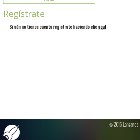
Regístrate
Si aún no tienes cuenta registrate haciendo clic
aquí
© 2015 Lanzanos