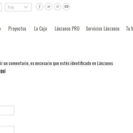
País
.
o
Proyectos
La Caja
Lánzanos PRO
Servicios Lánzanos
Tu 
bir un comentario, es necesario que estés identificado en Lánzanos
quí