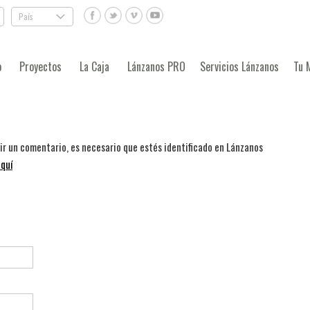
País
.
o
Proyectos
La Caja
Lánzanos PRO
Servicios Lánzanos
Tu 
bir un comentario, es necesario que estés identificado en Lánzanos
quí