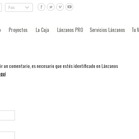
País
.
o
Proyectos
La Caja
Lánzanos PRO
Servicios Lánzanos
Tu 
bir un comentario, es necesario que estés identificado en Lánzanos
quí