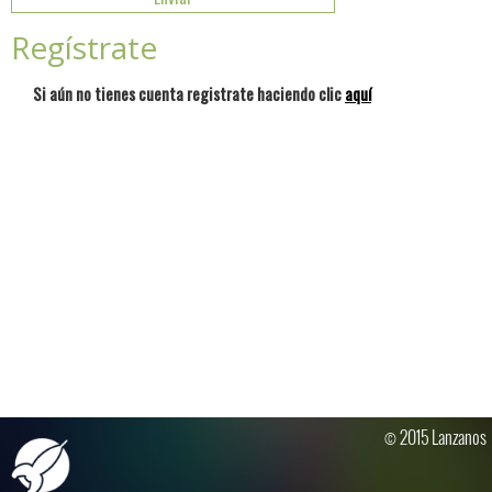
Regístrate
Si aún no tienes cuenta registrate haciendo clic
aquí
© 2015 Lanzanos