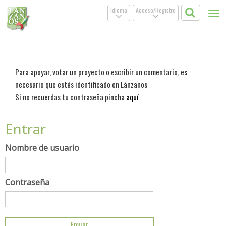
Idioma
Acceso/Registro
Tog
.
.
nav
Para apoyar, votar un proyecto o escribir un comentario, es
necesario que estés identificado en Lánzanos
Si no recuerdas tu contraseña pincha
aquí
Entrar
Nombre de usuario
Contraseña