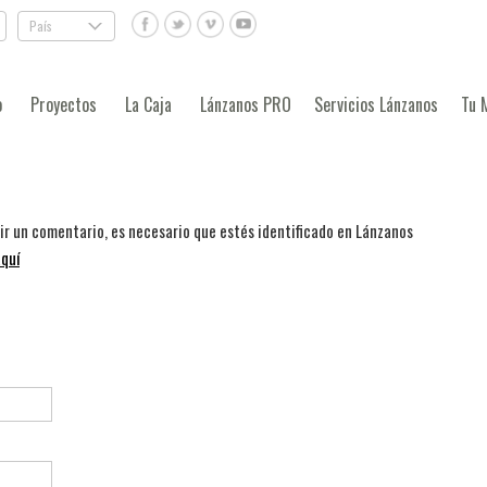
País
.
o
Proyectos
La Caja
Lánzanos PRO
Servicios Lánzanos
Tu 
bir un comentario, es necesario que estés identificado en Lánzanos
quí