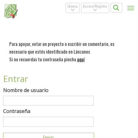
Idioma
Acceso/Registro
Tog
.
.
nav
Para apoyar, votar un proyecto o escribir un comentario, es
necesario que estés identificado en Lánzanos
Si no recuerdas tu contraseña pincha
aquí
Entrar
Nombre de usuario
Contraseña