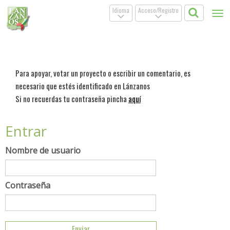
Idioma
Acceso/Registro
Tog
.
.
nav
Para apoyar, votar un proyecto o escribir un comentario, es
necesario que estés identificado en Lánzanos
Si no recuerdas tu contraseña pincha
aquí
Entrar
Nombre de usuario
Contraseña