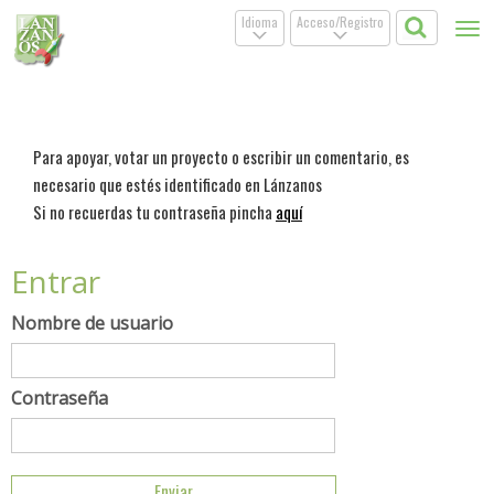
Idioma
Acceso/Registro
Tog
.
.
nav
Para apoyar, votar un proyecto o escribir un comentario, es
necesario que estés identificado en Lánzanos
Si no recuerdas tu contraseña pincha
aquí
Entrar
Nombre de usuario
Contraseña