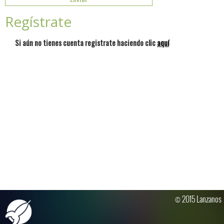
Regístrate
Si aún no tienes cuenta registrate haciendo clic
aquí
© 2015 Lanzanos