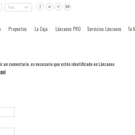
País
.
o
Proyectos
La Caja
Lánzanos PRO
Servicios Lánzanos
Tu 
bir un comentario, es necesario que estés identificado en Lánzanos
quí