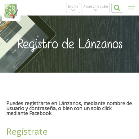
Idioma
Acceso/Registro
Tog
.
.
nav
Registro de Lánzanos
Puedes registrarte en Lánzanos, mediante nombre de
usuario y contraseña, o bien con un solo click
mediante Facebook.
Regístrate