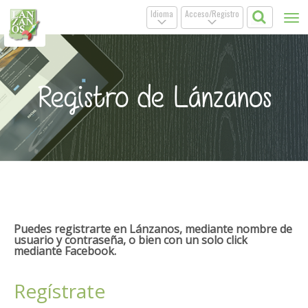
Idioma
Acceso/Registro
Tog
.
.
nav
Registro de Lánzanos
Puedes registrarte en Lánzanos, mediante nombre de
usuario y contraseña, o bien con un solo click
mediante Facebook.
Regístrate