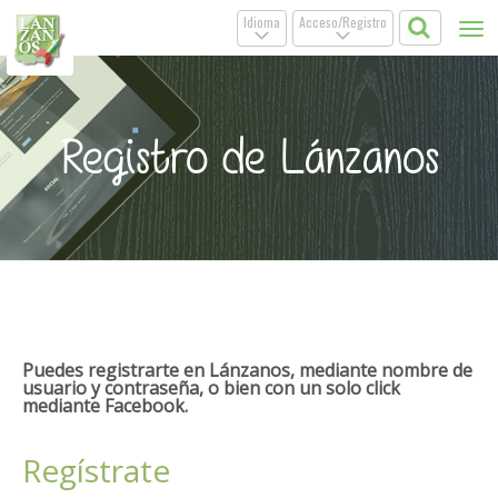
Idioma
Acceso/Registro
Tog
.
.
nav
Registro de Lánzanos
Puedes registrarte en Lánzanos, mediante nombre de
usuario y contraseña, o bien con un solo click
mediante Facebook.
Regístrate