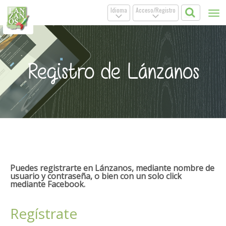
Idioma
Acceso/Registro
Tog
.
.
nav
Registro de Lánzanos
Puedes registrarte en Lánzanos, mediante nombre de
usuario y contraseña, o bien con un solo click
mediante Facebook.
Regístrate