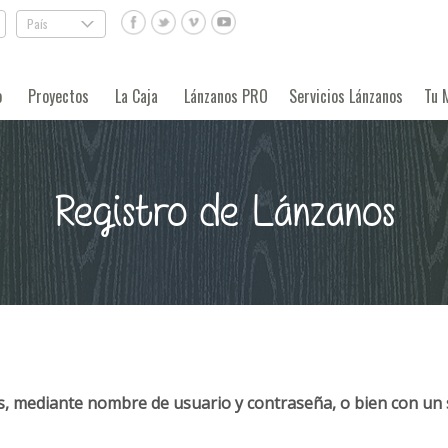
País
.
o
Proyectos
La Caja
Lánzanos PRO
Servicios Lánzanos
Tu 
Registro de Lánzanos
, mediante nombre de usuario y contraseña, o bien con un 