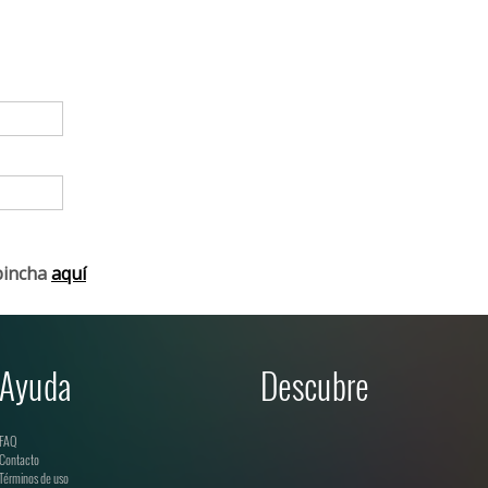
pincha
aquí
Ayuda
Descubre
FAQ
Contacto
Términos de uso