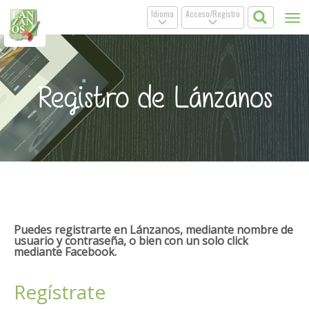
Idioma
Acceso/Registro
Tog
.
.
nav
Registro de Lánzanos
Puedes registrarte en Lánzanos, mediante nombre de
usuario y contraseña, o bien con un solo click
mediante Facebook.
Regístrate