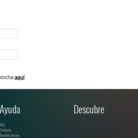
pincha
aquí
Ayuda
Descubre
FAQ
Contacto
Términos de uso