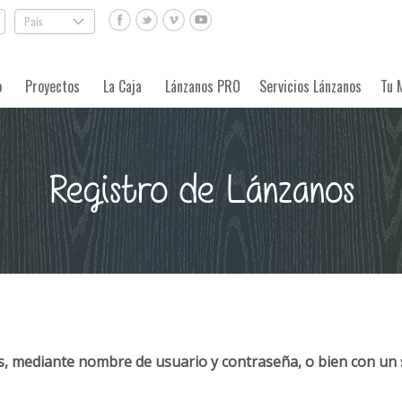
País
.
o
Proyectos
La Caja
Lánzanos PRO
Servicios Lánzanos
Tu 
Registro de Lánzanos
, mediante nombre de usuario y contraseña, o bien con un 