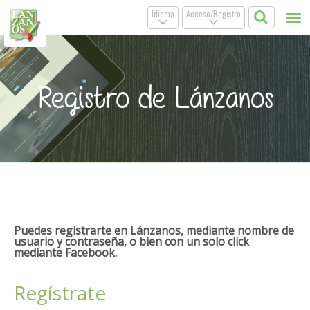
Idioma
Acceso/Registro
Tog
.
.
nav
Registro de Lánzanos
Puedes registrarte en Lánzanos, mediante nombre de
usuario y contraseña, o bien con un solo click
mediante Facebook.
Regístrate