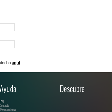
pincha
aquí
Ayuda
Descubre
FAQ
Contacto
Términos de uso