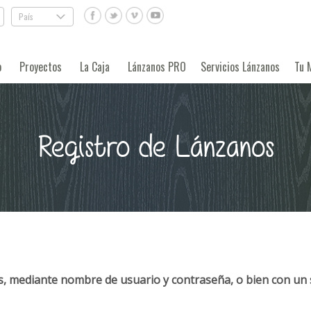
País
.
o
Proyectos
La Caja
Lánzanos PRO
Servicios Lánzanos
Tu 
Registro de Lánzanos
, mediante nombre de usuario y contraseña, o bien con un 