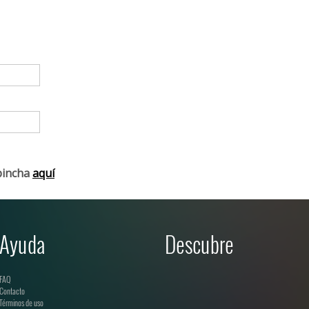
pincha
aquí
Ayuda
Descubre
FAQ
Contacto
Términos de uso