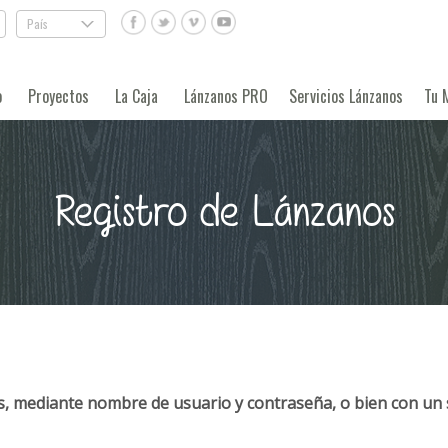
País
.
o
Proyectos
La Caja
Lánzanos PRO
Servicios Lánzanos
Tu 
Registro de Lánzanos
, mediante nombre de usuario y contraseña, o bien con un 