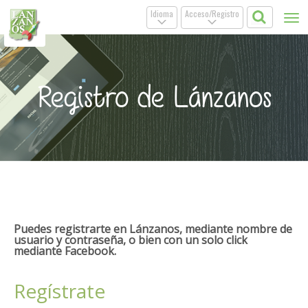
Idioma
Acceso/Registro
Tog
.
.
nav
Registro de Lánzanos
Puedes registrarte en Lánzanos, mediante nombre de
usuario y contraseña, o bien con un solo click
mediante Facebook.
Regístrate