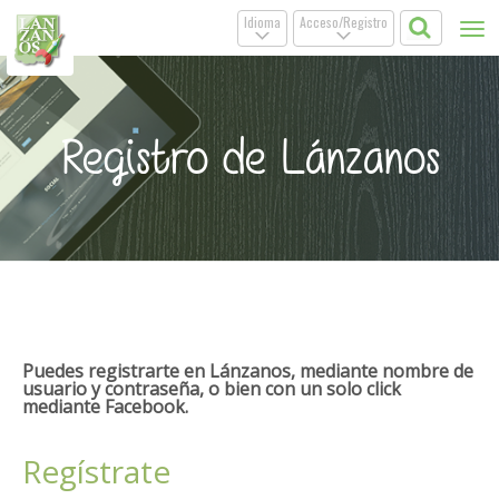
Idioma
Acceso/Registro
Tog
.
.
nav
Registro de Lánzanos
Puedes registrarte en Lánzanos, mediante nombre de
usuario y contraseña, o bien con un solo click
mediante Facebook.
Regístrate