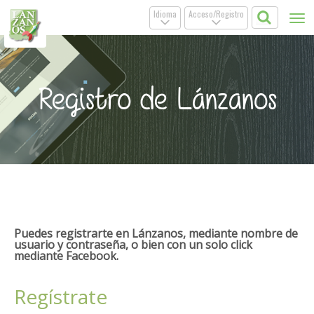
Idioma
Acceso/Registro
Tog
.
.
nav
Registro de Lánzanos
Puedes registrarte en Lánzanos, mediante nombre de
usuario y contraseña, o bien con un solo click
mediante Facebook.
Regístrate