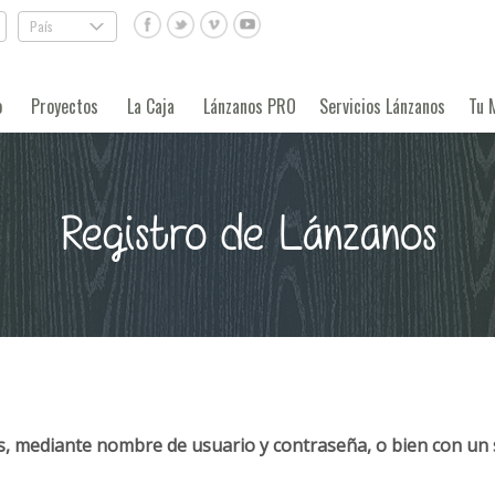
País
.
o
Proyectos
La Caja
Lánzanos PRO
Servicios Lánzanos
Tu 
Registro de Lánzanos
, mediante nombre de usuario y contraseña, o bien con un 