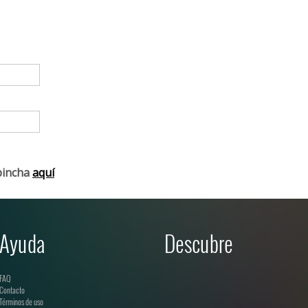
pincha
aquí
Ayuda
Descubre
FAQ
Contacto
Términos de uso