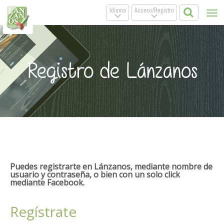
Idioma
Acceso/Registro
Tog
.
.
nav
Registro de Lánzanos
Puedes registrarte en Lánzanos, mediante nombre de
usuario y contraseña, o bien con un solo click
mediante Facebook.
Regístrate