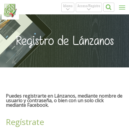
Idioma
Acceso/Registro
Tog
.
.
nav
Registro de Lánzanos
Puedes registrarte en Lánzanos, mediante nombre de
usuario y contraseña, o bien con un solo click
mediante Facebook.
Regístrate