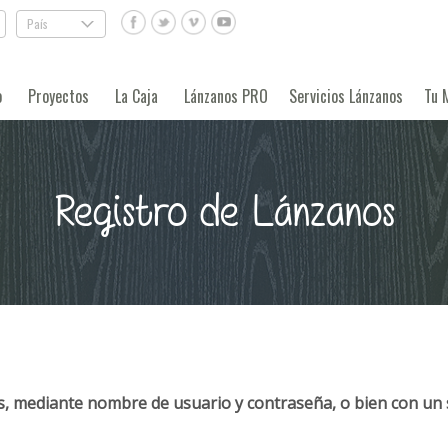
País
.
o
Proyectos
La Caja
Lánzanos PRO
Servicios Lánzanos
Tu 
Registro de Lánzanos
, mediante nombre de usuario y contraseña, o bien con un 