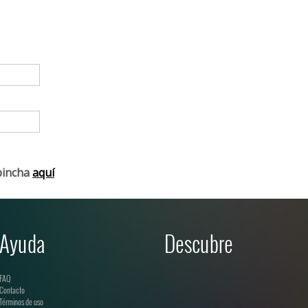
pincha
aquí
Ayuda
Descubre
FAQ
Contacto
Términos de uso