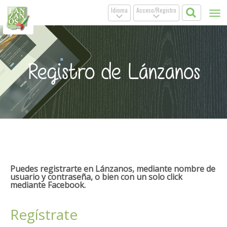
Idioma
Acceso/Registro
Tog
.
.
nav
Registro de Lánzanos
Puedes registrarte en Lánzanos, mediante nombre de
usuario y contraseña, o bien con un solo click
mediante Facebook.
Regístrate