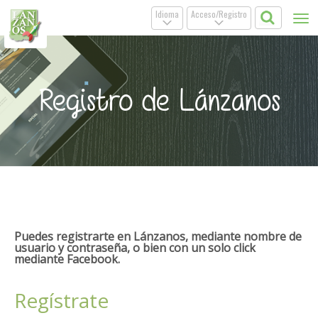
Idioma
Acceso/Registro
Tog
.
.
nav
Registro de Lánzanos
Puedes registrarte en Lánzanos, mediante nombre de
usuario y contraseña, o bien con un solo click
mediante Facebook.
Regístrate