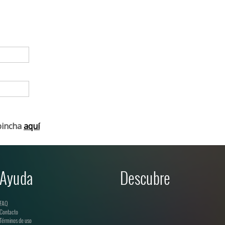
pincha
aquí
Ayuda
Descubre
FAQ
Contacto
Términos de uso