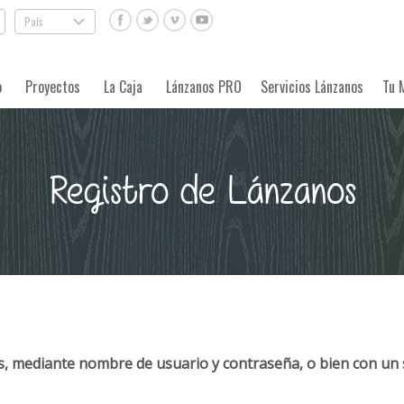
País
.
o
Proyectos
La Caja
Lánzanos PRO
Servicios Lánzanos
Tu 
Registro de Lánzanos
, mediante nombre de usuario y contraseña, o bien con un 