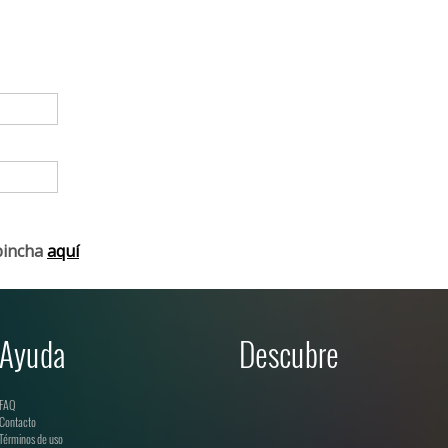
pincha
aquí
Ayuda
Descubre
FAQ
Contacto
Términos de uso