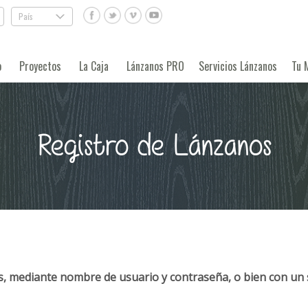
País
.
o
Proyectos
La Caja
Lánzanos PRO
Servicios Lánzanos
Tu 
Registro de Lánzanos
, mediante nombre de usuario y contraseña, o bien con un 