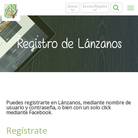
Idioma
Acceso/Registro
Tog
.
.
nav
Registro de Lánzanos
Puedes registrarte en Lánzanos, mediante nombre de
usuario y contraseña, o bien con un solo click
mediante Facebook.
Regístrate