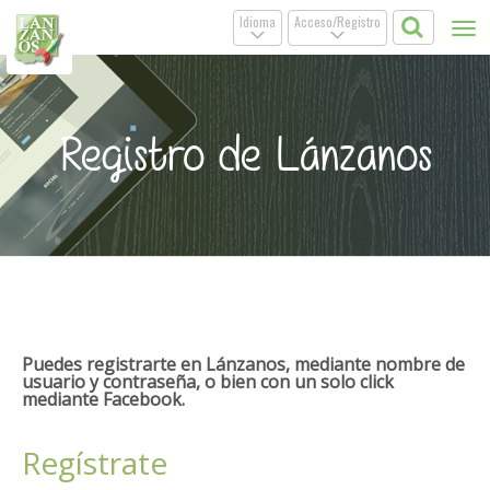
Idioma
Acceso/Registro
Tog
.
.
nav
Registro de Lánzanos
Puedes registrarte en Lánzanos, mediante nombre de
usuario y contraseña, o bien con un solo click
mediante Facebook.
Regístrate