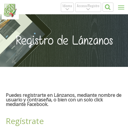
Idioma
Acceso/Registro
Tog
.
.
nav
Registro de Lánzanos
Puedes registrarte en Lánzanos, mediante nombre de
usuario y contraseña, o bien con un solo click
mediante Facebook.
Regístrate