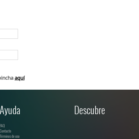
pincha
aquí
Ayuda
Descubre
FAQ
Contacto
Términos de uso