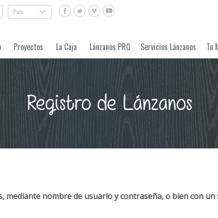
País
.
o
Proyectos
La Caja
Lánzanos PRO
Servicios Lánzanos
Tu 
Registro de Lánzanos
, mediante nombre de usuario y contraseña, o bien con un 