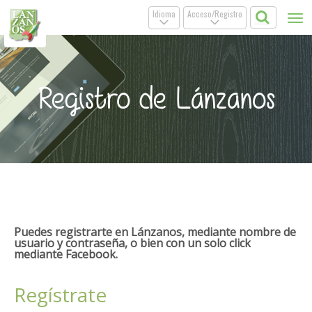
Idioma
Acceso/Registro
Tog
.
.
nav
Registro de Lánzanos
Puedes registrarte en Lánzanos, mediante nombre de
usuario y contraseña, o bien con un solo click
mediante Facebook.
Regístrate