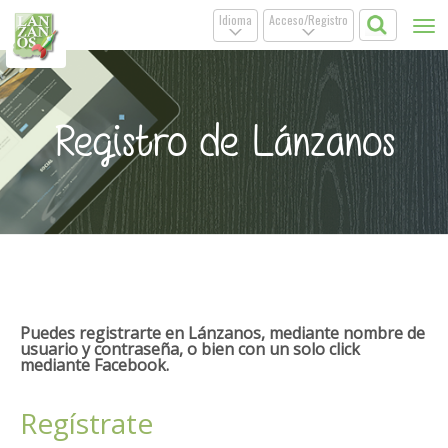
Idioma
Acceso/Registro
Tog
.
.
nav
Registro de Lánzanos
Puedes registrarte en Lánzanos, mediante nombre de
usuario y contraseña, o bien con un solo click
mediante Facebook.
Regístrate