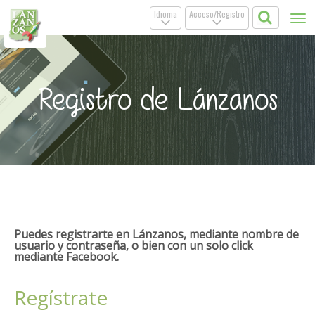
Idioma
Acceso/Registro
Tog
.
.
nav
Registro de Lánzanos
Puedes registrarte en Lánzanos, mediante nombre de
usuario y contraseña, o bien con un solo click
mediante Facebook.
Regístrate