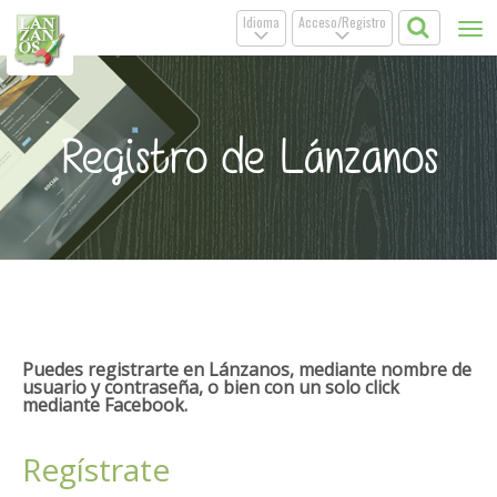
Idioma
Acceso/Registro
Tog
.
.
nav
Registro de Lánzanos
Puedes registrarte en Lánzanos, mediante nombre de
usuario y contraseña, o bien con un solo click
mediante Facebook.
Regístrate