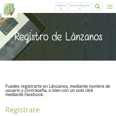
Idioma
Acceso/Registro
Tog
.
.
nav
Registro de Lánzanos
Puedes registrarte en Lánzanos, mediante nombre de
usuario y contraseña, o bien con un solo click
mediante Facebook.
Regístrate