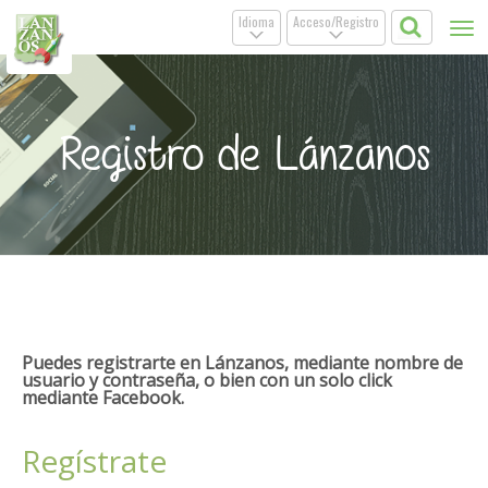
Idioma
Acceso/Registro
Tog
.
.
nav
Registro de Lánzanos
Puedes registrarte en Lánzanos, mediante nombre de
usuario y contraseña, o bien con un solo click
mediante Facebook.
Regístrate