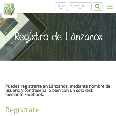
Idioma
Acceso/Registro
Tog
.
.
nav
Registro de Lánzanos
Puedes registrarte en Lánzanos, mediante nombre de
usuario y contraseña, o bien con un solo click
mediante Facebook.
Regístrate