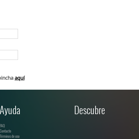
pincha
aquí
Ayuda
Descubre
FAQ
Contacto
Términos de uso