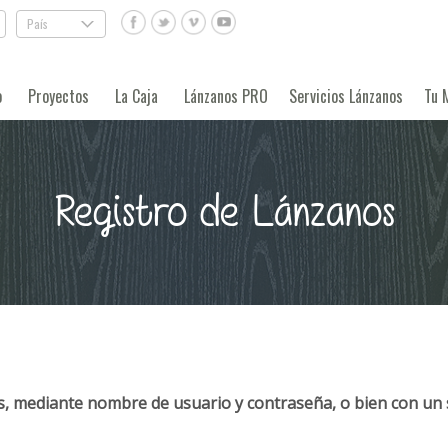
País
.
o
Proyectos
La Caja
Lánzanos PRO
Servicios Lánzanos
Tu 
Registro de Lánzanos
, mediante nombre de usuario y contraseña, o bien con un 