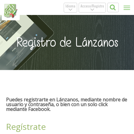
Idioma
Acceso/Registro
Tog
.
.
nav
Registro de Lánzanos
Puedes registrarte en Lánzanos, mediante nombre de
usuario y contraseña, o bien con un solo click
mediante Facebook.
Regístrate