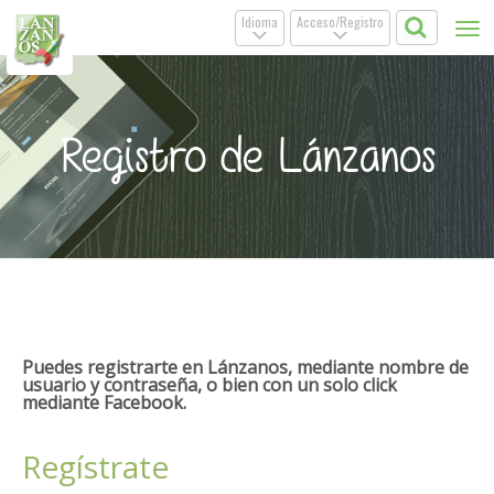
Idioma
Acceso/Registro
Tog
.
.
nav
Registro de Lánzanos
Puedes registrarte en Lánzanos, mediante nombre de
usuario y contraseña, o bien con un solo click
mediante Facebook.
Regístrate